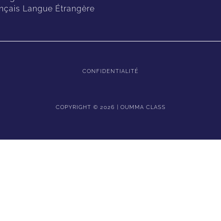
nçais Langue Étrangère
CONFIDENTIALITÉ
COPYRIGHT © 2026 | OUMMA CLASS